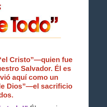
“el Cristo”—quien fue
estro Salvador. Él es
ivió aquí como un
e Dios”—el sacrificio
dos.