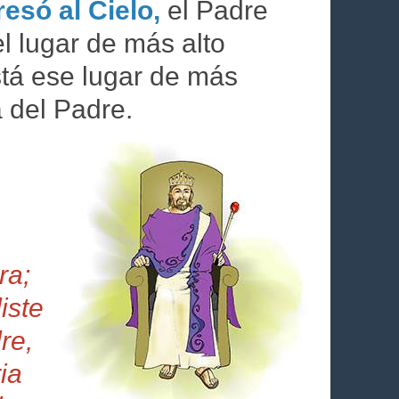
esó al Cielo,
el Padre
 el lugar de más alto
stá ese lugar de más
a del Padre.
ra;
iste
re,
ia